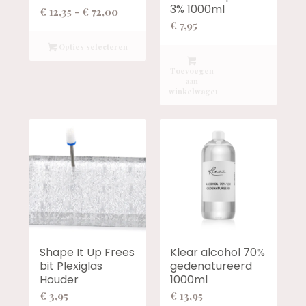
3% 1000ml
Prijsklasse:
€
12,35
-
€
72,00
€
7,95
€ 12,35
tot
Opties selecteren
€ 72,00
Toevoegen
aan
winkelwagen
Shape It Up Frees
Klear alcohol 70%
bit Plexiglas
gedenatureerd
Houder
1000ml
€
3,95
€
13,95