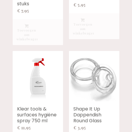
stuks
€
5,95
€
7,95
Toevoegen
aan
Toevoegen
winkelwagen
aan
winkelwagen
Klear tools &
Shape It Up
surfaces hygiëne
Dappendish
spray 750 ml
Round Glass
€
11,95
€
3,95