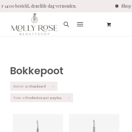
oor 14:00 besteld, dezelfde dag verzonden.
Shop 
Bokkepoot
Sorteer op
Standaard
Toon
-1 Producten per pagina