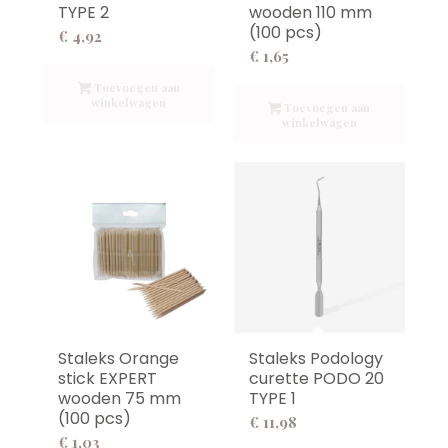
TYPE 2
wooden 110 mm
(100 pcs)
€
4,92
€
1,65
Toevoegen aan
winkelwagen
Toevoegen aan
winkelwagen
Staleks Orange
Staleks Podology
stick EXPERT
curette PODO 20
wooden 75 mm
TYPE 1
(100 pcs)
€
11,98
€
1,03