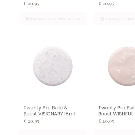
€
20,95
€
20,95
Toevoegen aan winkelwagen
Toevoegen aan w
Twenty Pro Build &
Twenty Pro Buil
Boost VISIONARY 18ml
Boost WISHFUL 
€
20,95
€
20,95