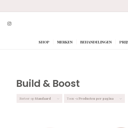
SHOP
MERKEN
BEHANDELINGEN
PRIJ
Build & Boost
Sorteer op
Standaard
Toon
-1 Producten per pagina