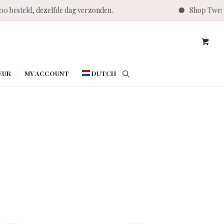
, dezelfde dag verzonden.
Shop Twenty Pro - Vi
EUR
MY ACCOUNT
DUTCH