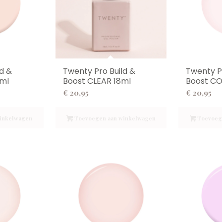
d &
Twenty Pro Build &
Twenty P
8ml
Boost CLEAR 18ml
Boost CO
€
20,95
€
20,95
inkelwagen
Toevoegen aan winkelwagen
Toevoeg