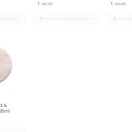
€
20,95
€
20,95
inkelwagen
Toevoegen aan winkelwagen
Toevoeg
d &
18ml