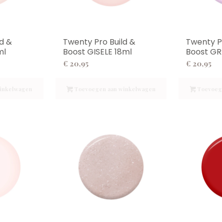
d &
Twenty Pro Build &
Twenty P
ml
Boost GISELE 18ml
Boost GR
€
20,95
€
20,95
inkelwagen
Toevoegen aan winkelwagen
Toevoeg