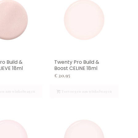
ro Build &
Twenty Pro Build &
LIEVE 18ml
Boost CELINE 18ml
€
20,95
en aan winkelwagen
Toevoegen aan winkelwagen