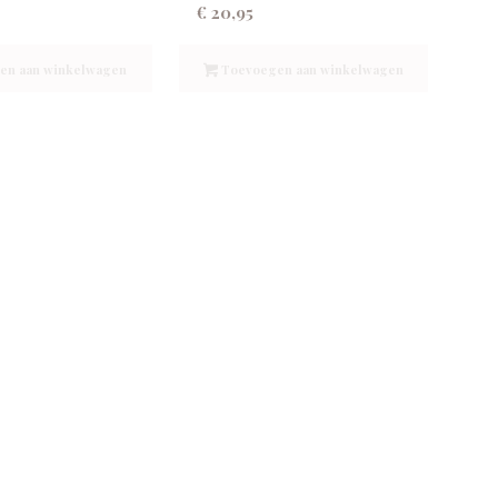
€
20,95
en aan winkelwagen
Toevoegen aan winkelwagen