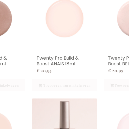
d &
Twenty Pro Build &
Twenty P
8ml
Boost ANAIS 18ml
Boost BE
€
20,95
€
20,95
inkelwagen
Toevoegen aan winkelwagen
Toevoeg