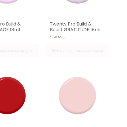
ro Build &
Twenty Pro Build &
ACE 18ml
Boost GRATITUDE 18ml
€
20,95
en aan winkelwagen
Toevoegen aan winkelwagen