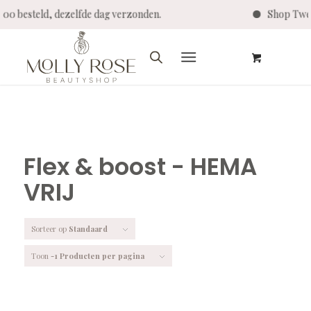
steld, dezelfde dag verzonden.
Shop Twenty Pro
Flex & boost - HEMA
VRIJ
Sorteer op
Standaard
Toon
-1 Producten per pagina