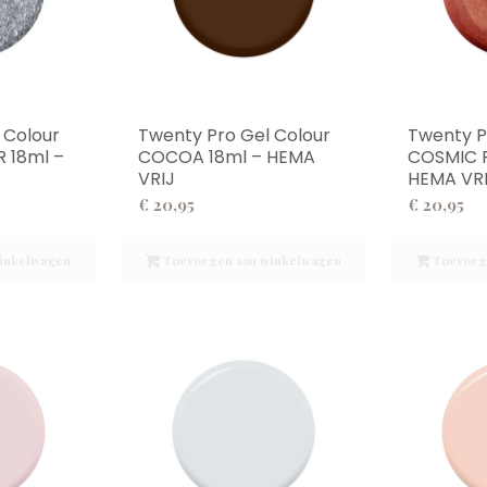
 Colour
Twenty Pro Gel Colour
Twenty P
 18ml –
COCOA 18ml – HEMA
COSMIC R
VRIJ
HEMA VR
€
20,95
€
20,95
inkelwagen
Toevoegen aan winkelwagen
Toevoeg