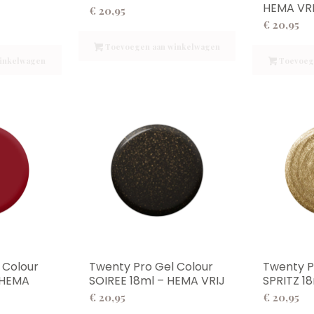
HEMA VR
€
20,95
€
20,95
Toevoegen aan winkelwagen
inkelwagen
Toevoeg
 Colour
Twenty Pro Gel Colour
Twenty P
 HEMA
SOIREE 18ml – HEMA VRIJ
SPRITZ 1
€
20,95
€
20,95