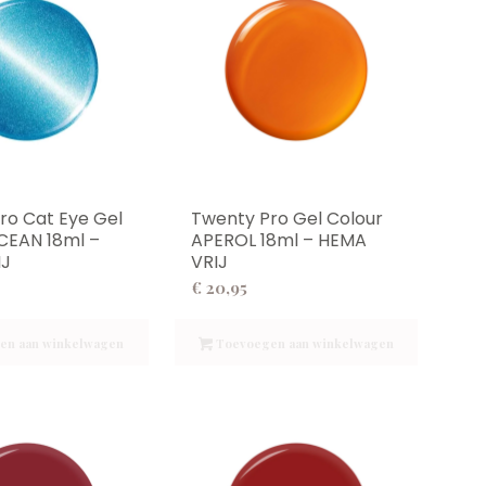
ro Cat Eye Gel
Twenty Pro Gel Colour
CEAN 18ml –
APEROL 18ml – HEMA
IJ
VRIJ
€
20,95
en aan winkelwagen
Toevoegen aan winkelwagen