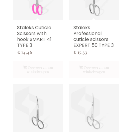
Staleks Cuticle
Staleks
Scissors with
Professional
hook SMART 41
cuticle scissors
TYPE 3
EXPERT 50 TYPE 3
€
14,46
€
15,33
Toevoegen aan
Toevoegen aan
winkelwagen
winkelwagen