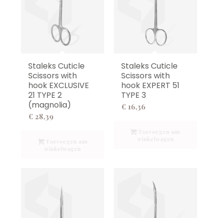
Staleks Cuticle
Staleks Cuticle
Scissors with
Scissors with
hook EXCLUSIVE
hook EXPERT 51
21 TYPE 2
TYPE 3
(magnolia)
€
16,36
€
28,39
Toevoegen aan
winkelwagen
Toevoegen aan
winkelwagen