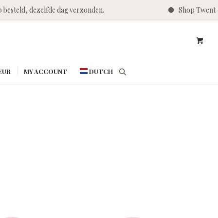
 besteld, dezelfde dag verzonden.
Shop Twenty P
EUR
MY ACCOUNT
DUTCH