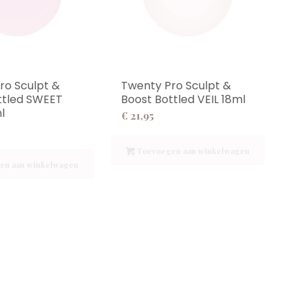
ro Sculpt &
Twenty Pro Sculpt &
ttled SWEET
Boost Bottled VEIL 18ml
l
€
21,95
Toevoegen aan winkelwagen
en aan winkelwagen