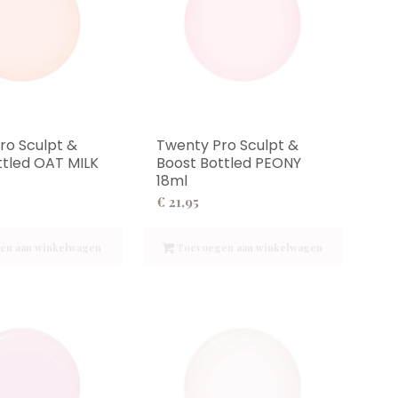
ro Sculpt &
Twenty Pro Sculpt &
ttled OAT MILK
Boost Bottled PEONY
18ml
€
21,95
en aan winkelwagen
Toevoegen aan winkelwagen