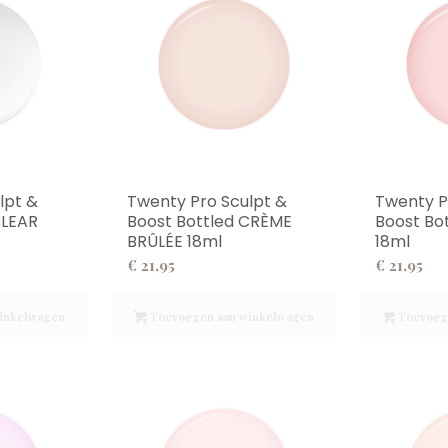
lpt &
Twenty Pro Sculpt &
Twenty P
CLEAR
Boost Bottled CRÈME
Boost Bo
BRÛLÉE 18ml
18ml
€
21,95
€
21,95
inkelwagen
Toevoegen aan winkelwagen
Toevoeg