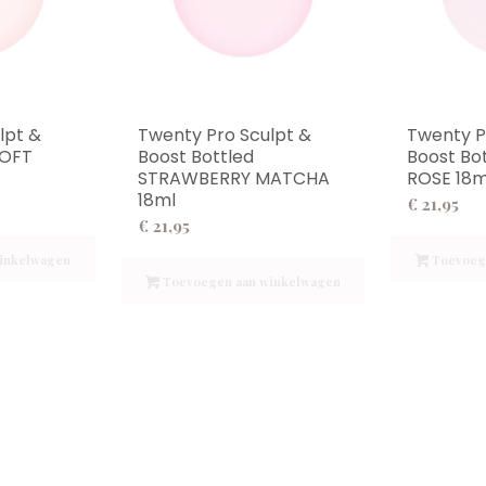
lpt &
Twenty Pro Sculpt &
Twenty P
SOFT
Boost Bottled
Boost Bo
STRAWBERRY MATCHA
ROSE 18m
18ml
€
21,95
€
21,95
inkelwagen
Toevoeg
Toevoegen aan winkelwagen