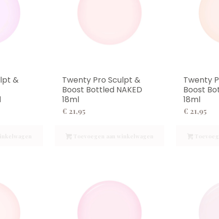
lpt &
Twenty Pro Sculpt &
Twenty P
Boost Bottled NAKED
Boost Bo
l
18ml
18ml
€
21,95
€
21,95
inkelwagen
Toevoegen aan winkelwagen
Toevoeg