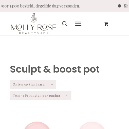
 voor 14:00 besteld, dezelfde dag verzonden.
Sho
Sculpt & boost pot
Sorteer op
Standaard
Toon
-1 Producten per pagina