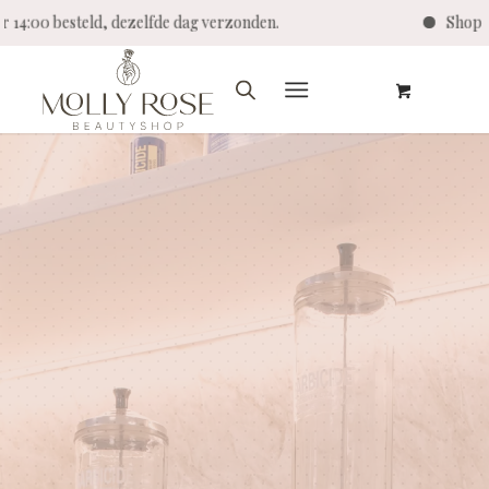
4:00 besteld, dezelfde dag verzonden.
Shop Twen