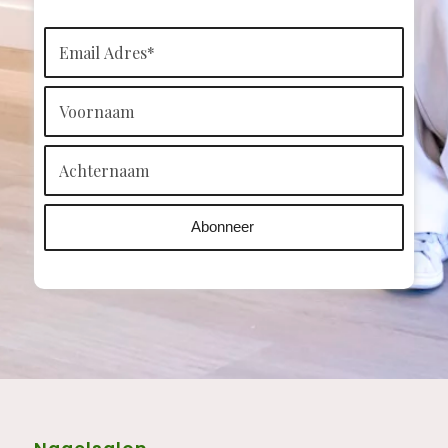
Deze site wordt beschermd door reCAPTCHA en het Google
Privacybeleid
en
Servicevoorwaarden
zijn van toepassing.
Meldt u aan voor onze
nieuwsbrief!