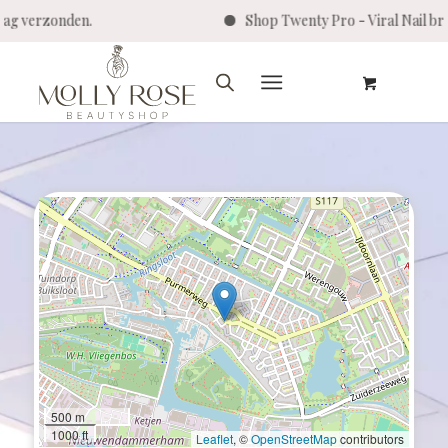
zelfde dag verzonden.
Shop Twenty Pro - Viral
500 m
1000 ft
Leaflet
, ©
OpenStreetMap
contributors