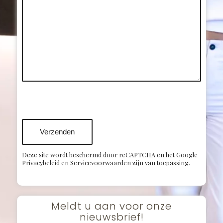
Sorry, er is een probleem
opgetreden bij de
communicatie met Google
reCAPTCHA API. U kunt het
contactformulier momenteel
niet indienen. Probeer het later
nog eens - laad de pagina
opnieuw en controleer ook uw
internetverbinding.