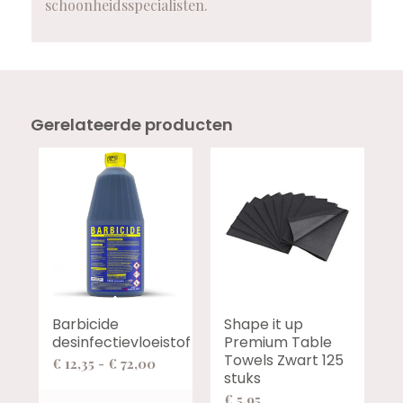
schoonheidsspecialisten.
Gerelateerde producten
Barbicide
Shape it up
desinfectievloeistof
Premium Table
Towels Zwart 125
Prijsklasse:
€
12,35
-
€
72,00
stuks
€ 12,35
€
5,95