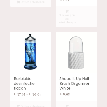
tot
Opties selecteren
€ 72,00
Toevoegen
aan
winkelwagen
Barbicide
Shape It Up Nail
desinfectie
Brush Organizer
flacon
White
Prijsklasse:
€
37,95
-
€
39,94
€
8,95
€ 37,95
tot
Opties selecteren