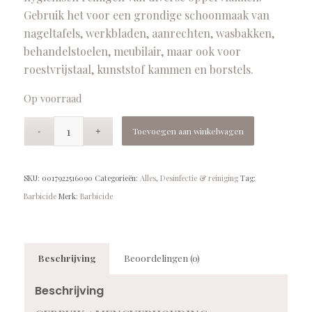
Gebruik het voor een grondige schoonmaak van
nageltafels, werkbladen, aanrechten, wasbakken,
behandelstoelen, meubilair, maar ook voor
roestvrijstaal, kunststof kammen en borstels.
Op voorraad
Toevoegen aan winkelwagen
SKU:
0017922516090
Categorieën:
Alles
,
Desinfectie & reiniging
Tag:
Barbicide
Merk:
Barbicide
Beschrijving
Beoordelingen (0)
Beschrijving