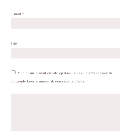
*
E-mail
Site
Mijn naam, e-mail en site opslaan in deze browser voor de
volgende keer wanneer ik een reactie plaats.