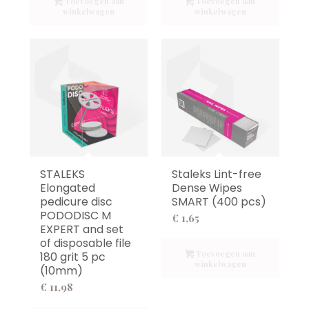
Toevoegen aan
Toevoegen aan
winkelwagen
winkelwagen
STALEKS
Staleks Lint-free
Elongated
Dense Wipes
pedicure disc
SMART (400 pcs)
PODODISC M
€
1,65
EXPERT and set
of disposable file
Toevoegen aan
180 grit 5 pc
winkelwagen
(10mm)
€
11,98