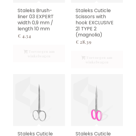
Staleks Brush-
Staleks Cuticle
liner 03 EXPERT
Scissors with
width 0,9 mm /
hook EXCLUSIVE
length 10 mm
21 TYPE 2
(magnolia)
€
4,34
€
28,39
Toevoegen aan
winkelwagen
Toevoegen aan
winkelwagen
Staleks Cuticle
Staleks Cuticle