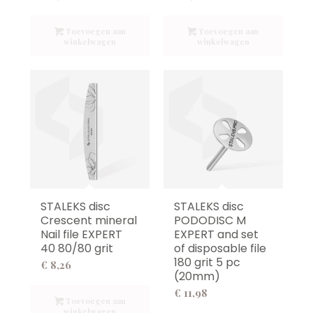
Toevoegen aan
Toevoegen aan
winkelwagen
winkelwagen
STALEKS disc
STALEKS disc
Crescent mineral
PODODISC M
Nail file EXPERT
EXPERT and set
40 80/80 grit
of disposable file
180 grit 5 pc
€
8,26
(20mm)
€
11,98
Toevoegen aan
winkelwagen