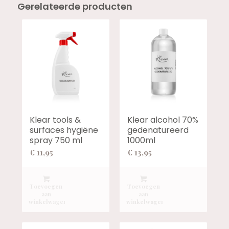
Gerelateerde producten
Klear tools &
Klear alcohol 70%
surfaces hygiëne
gedenatureerd
spray 750 ml
1000ml
€
11,95
€
13,95
Toevoegen
Toevoegen
aan
aan
winkelwagen
winkelwagen