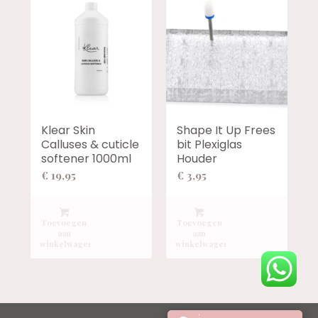
Klear Skin
Shape It Up Frees
Calluses & cuticle
bit Plexiglas
softener 1000ml
Houder
€
19,95
€
3,95
Toevoegen
Toevoegen
aan
aan
winkelwagen
winkelwagen