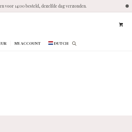
n voor 14:00 besteld, dezelfde dag verzonden.
Sh
EUR
MY ACCOUNT
DUTCH