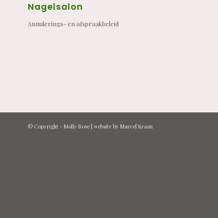
Nagelsalon
Annulerings- en afspraakbeleid
© Copyright -
Molly Rose
| website by
Marcel Kraan