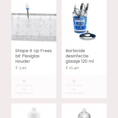
Shape It Up Frees
Barbicide
bit Plexiglas
desinfectie
Houder
glaasje 120 ml
€
3,95
€
15,40
Toevoegen
Toevoegen
aan
aan
winkelwagen
winkelwagen