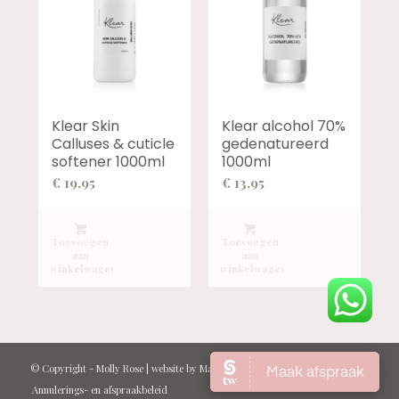
Klear Skin
Klear alcohol 70%
Calluses & cuticle
gedenatureerd
softener 1000ml
1000ml
€
19,95
€
13,95
Toevoegen
Toevoegen
aan
aan
winkelwagen
winkelwagen
© Copyright -
Molly Rose
| website by
Marcel Kraan
Annulerings- en afspraakbeleid