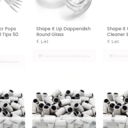
or Pops
Shape It Up Dappendish
Shape It 
l Tips 50
Round Glass
Cleaner 
€
3,95
€
5,95
Toevoegen aan winkelwagen
Toevoeg
inkelwagen