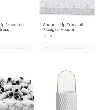
Up Frees bit
Shape It Up Frees bit
Brass
Plexiglas Houder
€
3,95
en aan winkelwagen
Toevoegen aan winkelwagen