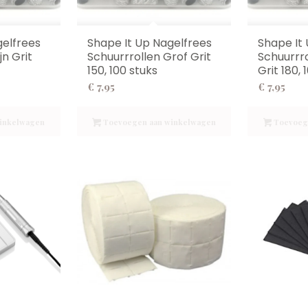
gelfrees
Shape It Up Nagelfrees
Shape It
jn Grit
Schuurrrollen Grof Grit
Schuurrr
150, 100 stuks
Grit 180, 
€
7,95
€
7,95
inkelwagen
Toevoegen aan winkelwagen
Toevoeg