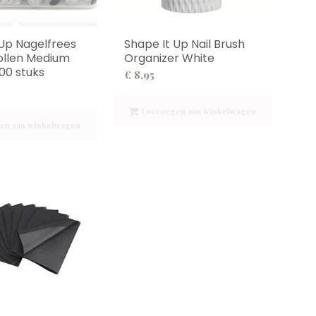
 Up Nagelfrees
Shape It Up Nail Brush
ollen Medium
Organizer White
100 stuks
€
8,95
Toevoegen aan winkelwagen
en aan winkelwagen