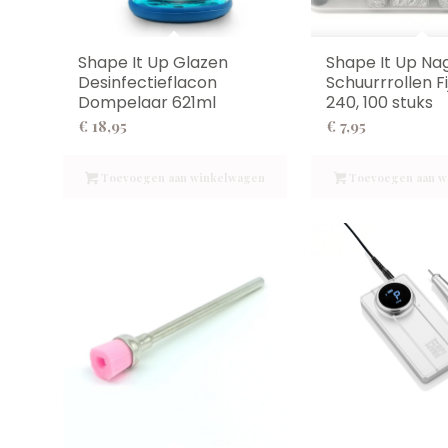
Shape It Up Glazen
Shape It Up Na
Desinfectieflacon
Schuurrrollen Fi
Dompelaar 621ml
240, 100 stuks
€
18,95
€
7,95
Toevoegen aan winkelwagen
Toevoegen aan w