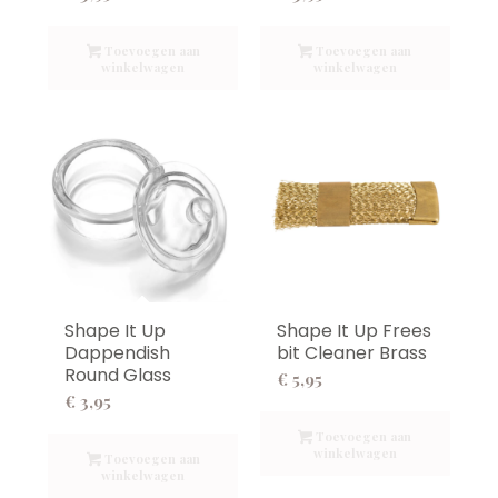
Toevoegen aan
Toevoegen aan
winkelwagen
winkelwagen
Shape It Up
Shape It Up Frees
Dappendish
bit Cleaner Brass
Round Glass
€
5,95
€
3,95
Toevoegen aan
winkelwagen
Toevoegen aan
winkelwagen