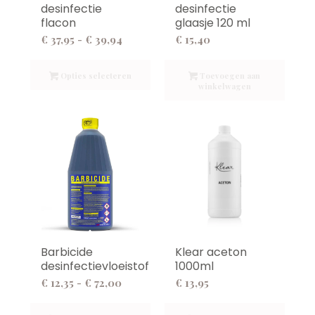
desinfectie
desinfectie
flacon
glaasje 120 ml
Prijsklasse:
€
37,95
-
€
39,94
€
15,40
€ 37,95
tot
Opties selecteren
Toevoegen aan
winkelwagen
€ 39,94
Barbicide
Klear aceton
desinfectievloeistof
1000ml
Prijsklasse:
€
12,35
-
€
72,00
€
13,95
€ 12,35
tot