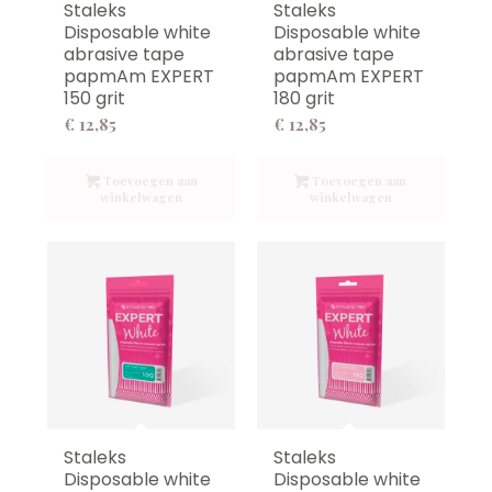
Staleks
Staleks
Disposable white
Disposable white
abrasive tape
abrasive tape
papmAm EXPERT
papmAm EXPERT
150 grit
180 grit
€
12,85
€
12,85
Toevoegen aan
Toevoegen aan
winkelwagen
winkelwagen
Staleks
Staleks
Disposable white
Disposable white