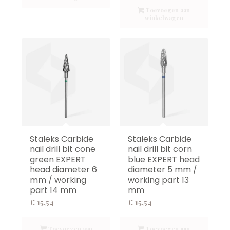
Toevoegen aan
winkelwagen
Staleks Carbide
Staleks Carbide
nail drill bit cone
nail drill bit corn
green EXPERT
blue EXPERT head
head diameter 6
diameter 5 mm /
mm / working
working part 13
part 14 mm
mm
€
15,54
€
15,54
Toevoegen aan
Toevoegen aan