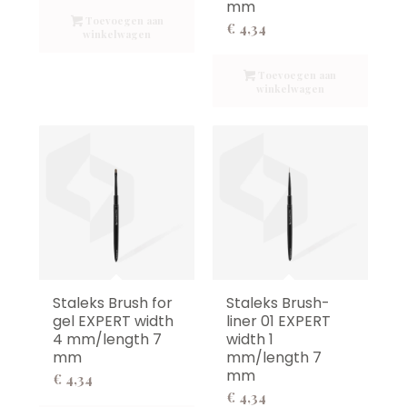
mm
Toevoegen aan
€
4,34
winkelwagen
Toevoegen aan
winkelwagen
Staleks Brush for
Staleks Brush-
gel EXPERT width
liner 01 EXPERT
4 mm/length 7
width 1
mm
mm/length 7
mm
€
4,34
€
4,34