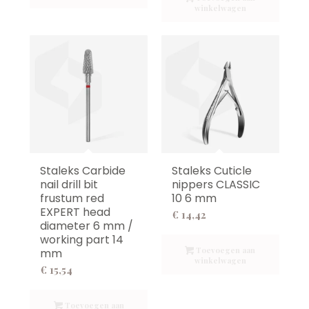
winkelwagen
Staleks Carbide
Staleks Cuticle
nail drill bit
nippers CLASSIC
frustum red
10 6 mm
EXPERT head
€
14,42
diameter 6 mm /
working part 14
Toevoegen aan
mm
winkelwagen
€
15,54
Toevoegen aan