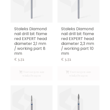
Staleks Diamond
Staleks Diamond
nail drill bit flame
nail drill bit flame
red EXPERT head
red EXPERT head
diameter 2,1 mm
diameter 2,3 mm
/ working part 8
/ working part 10
mm
mm
€
3,72
€
3,72
Toevoegen aan
Toevoegen aan
winkelwagen
winkelwagen