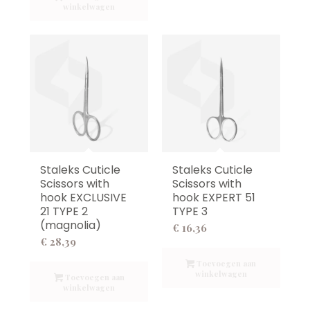
winkelwagen
Staleks Cuticle
Staleks Cuticle
Scissors with
Scissors with
hook EXCLUSIVE
hook EXPERT 51
21 TYPE 2
TYPE 3
(magnolia)
€
16,36
€
28,39
Toevoegen aan
winkelwagen
Toevoegen aan
winkelwagen