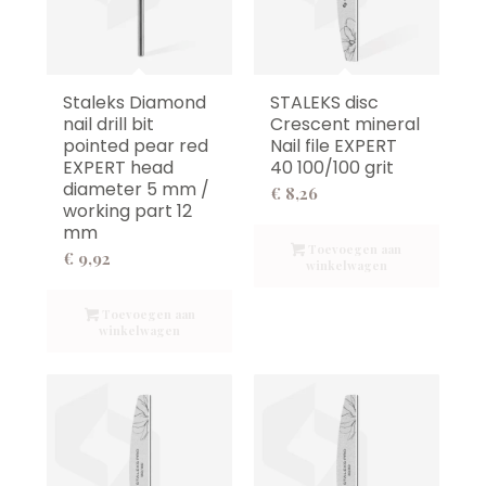
Staleks Diamond
STALEKS disc
nail drill bit
Crescent mineral
pointed pear red
Nail file EXPERT
EXPERT head
40 100/100 grit
diameter 5 mm /
€
8,26
working part 12
mm
Toevoegen aan
€
9,92
winkelwagen
Toevoegen aan
winkelwagen