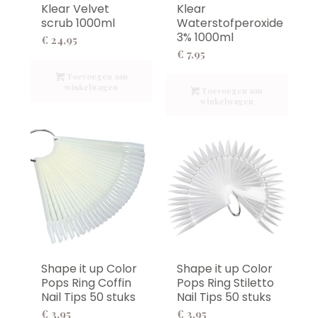
Klear Velvet
Klear
scrub 1000ml
Waterstofperoxide
3% 1000ml
€
24,95
€
7,95
Toevoegen aan
winkelwagen
Toevoegen aan
winkelwagen
Shape it up Color
Shape it up Color
Pops Ring Stiletto
Pops Ring Coffin
Nail Tips 50 stuks
Nail Tips 50 stuks
€
3,95
€
3,95