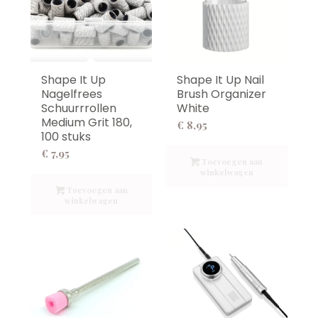
Shape It Up
Shape It Up Nail
Nagelfrees
Brush Organizer
Schuurrrollen
White
Medium Grit 180,
€
8,95
100 stuks
€
7,95
Toevoegen aan
winkelwagen
Toevoegen aan
winkelwagen