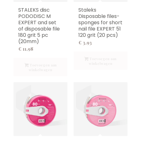
STALEKS disc
Staleks
PODODISC M
Disposable files-
EXPERT and set
sponges for short
of disposable file
nail file EXPERT 51
180 grit 5 pc
120 grit (20 pcs)
(20mm)
€
3,93
€
11,98
Toevoegen aan
winkelwagen
Toevoegen aan
winkelwagen