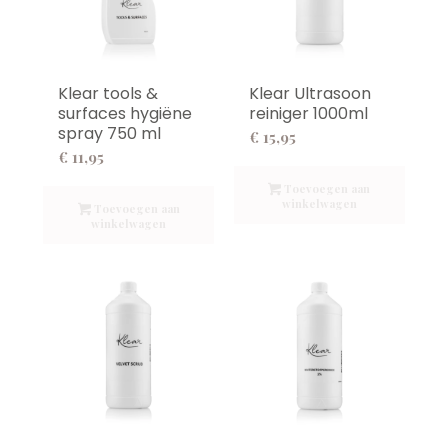
Klear tools &
Klear Ultrasoon
surfaces hygiëne
reiniger 1000ml
spray 750 ml
€
15,95
€
11,95
Toevoegen aan
winkelwagen
Toevoegen aan
winkelwagen