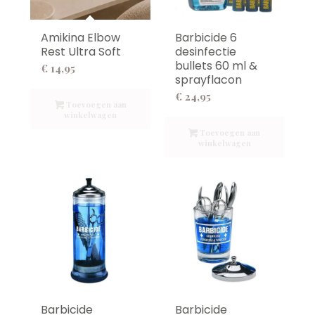
Amikina Elbow
Barbicide 6
Rest Ultra Soft
desinfectie
bullets 60 ml &
€
14,95
sprayflacon
€
24,95
Toevoegen aan
winkelwagen
Toevoegen aan
winkelwagen
Barbicide
Barbicide