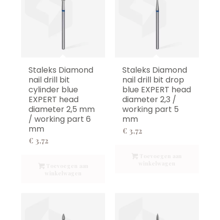
Staleks Diamond
Staleks Diamond
nail drill bit
nail drill bit drop
cylinder blue
blue EXPERT head
EXPERT head
diameter 2,3 /
diameter 2,5 mm
working part 5
/ working part 6
mm
mm
€
3,72
€
3,72
Toevoegen aan
winkelwagen
Toevoegen aan
winkelwagen