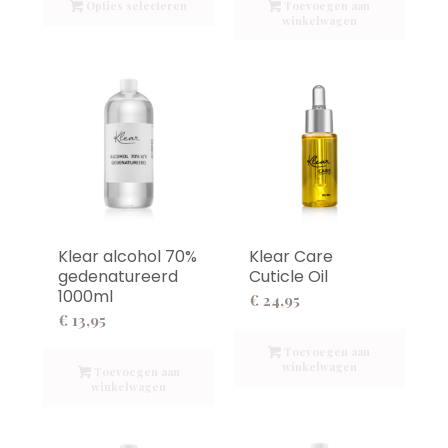
Opties selecteren
Toevoegen aan
winkelwagen
€ 72,00
Klear alcohol 70%
Klear Care
gedenatureerd
Cuticle Oil
1000ml
€
24,95
€
13,95
Toevoegen aan
winkelwagen
Toevoegen aan
winkelwagen