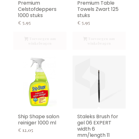
Premium
Premium Table
Celstofdeppers
Towels Zwart 125
1000 stuks
stuks
€
5,95
€
5,95
Toevoegen aan
Toevoegen aan
winkelwagen
winkelwagen
5.00
Ship Shape salon
Staleks Brush for
reiniger 1000 ml
gel 06 EXPERT
width 6
€
12,05
mm/length 11