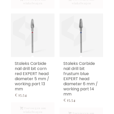
winkelwagen
winkelwagen
Staleks Carbide
Staleks Carbide
nail drill bit corn
nail drill bit
red EXPERT head
frustum blue
diameter 5 mm /
EXPERT head
working part 13
diameter 6 mm /
mm
working part 14
mm
€
15,54
€
15,54
Toevoegen aan
winkelwagen
Toevoegen aan