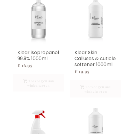
Klear isopropanol
Klear Skin
99,9% 1000ml
Calluses & cuticle
softener 1000ml
€
16,95
€
19,95
Toevoegen aan
winkelwagen
Toevoegen aan
winkelwagen