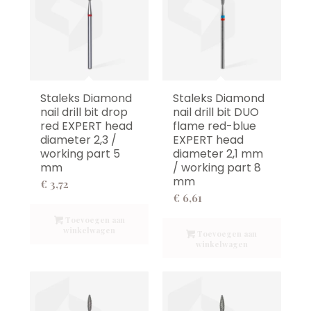
Staleks Diamond
Staleks Diamond
nail drill bit drop
nail drill bit DUO
red EXPERT head
flame red-blue
diameter 2,3 /
EXPERT head
working part 5
diameter 2,1 mm
mm
/ working part 8
mm
€
3,72
€
6,61
Toevoegen aan
winkelwagen
Toevoegen aan
winkelwagen