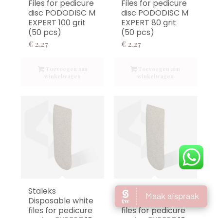
Files for pedicure
Files for pedicure
disc PODODISC M
disc PODODISC M
EXPERT 100 grit
EXPERT 80 grit
(50 pcs)
(50 pcs)
€
2,27
€
2,27
Toevoegen aan
Toevoegen aan
winkelwagen
winkelwagen
Staleks
Staleks
Disposable white
Disposable white
files for pedicure
files for pedicure