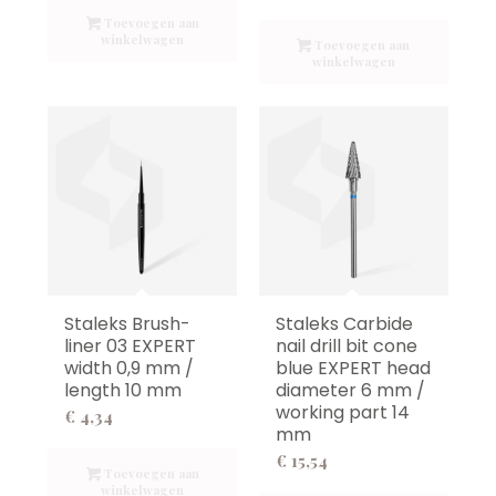
Toevoegen aan
winkelwagen
Toevoegen aan
winkelwagen
Staleks Brush-
Staleks Carbide
liner 03 EXPERT
nail drill bit cone
width 0,9 mm /
blue EXPERT head
length 10 mm
diameter 6 mm /
working part 14
€
4,34
mm
€
15,54
Toevoegen aan
winkelwagen