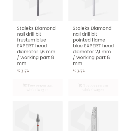
Staleks Diamond
Staleks Diamond
nail drill bit
nail drill bit
frustum blue
pointed flame
EXPERT head
blue EXPERT head
diameter 1,8 mm
diameter 2,1 mm
/ working part 8
/ working part 8
mm
mm
€
3,72
€
3,72
Toevoegen aan
Toevoegen aan
winkelwagen
winkelwagen