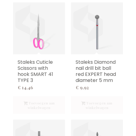
Staleks Cuticle
Staleks Diamond
Scissors with
nail drill bit ball
hook SMART 41
red EXPERT head
TYPE 3
diameter 5 mm
€
14,46
€
9,92
Toevoegen aan
Toevoegen aan
winkelwagen
winkelwagen