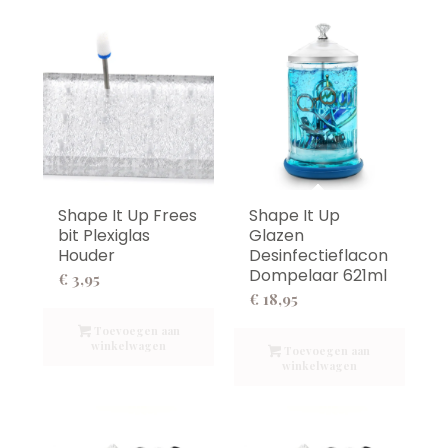
Shape It Up Frees
Shape It Up
bit Plexiglas
Glazen
Houder
Desinfectieflacon
Dompelaar 621ml
€
3,95
€
18,95
Toevoegen aan
winkelwagen
Toevoegen aan
winkelwagen