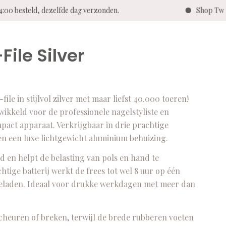
:00 besteld, dezelfde dag verzonden.
Shop Twent
File Silver
ile in stijlvol zilver met maar liefst 40.000 toeren!
wikkeld voor de professionele nagelstyliste en
pact apparaat. Verkrijgbaar in drie prachtige
n een luxe lichtgewicht aluminium behuizing.
nd en helpt de belasting van pols en hand te
tige batterij werkt de frees tot wel 8 uur op één
opgeladen. Ideaal voor drukke werkdagen met meer dan
scheuren of breken, terwijl de brede rubberen voeten