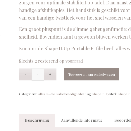
zorgen voor optimale stabiliteit op tafel. Daarnaast
handige afsluitkapjes. Het handstuk is geschikt voo
van een handige twistlock voor het snel wisselen van 
Een groot pluspunt is de slimme geheugenfunctie: d
snelheid. Bovendien kunt u gewoon blijven werken t
Kortom: de Shape It Up Portable E-file heeft alles wa
Slechts 2 resterend op voorraad
Toevoegen aan winkelwagen
Categorieën:
Alles
,
E-File
,
Salonbenodigheden
Tag:
Shape It Up
Merk:
Shape it
Beschrijving
Aanvullende informatie
Beoordel