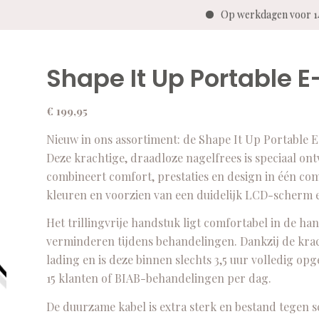
Op werkdagen voor 14
Shape It Up Portable E-
€
199,95
Nieuw in ons assortiment: de Shape It Up Portable E-f
Deze krachtige, draadloze nagelfrees is speciaal ont
combineert comfort, prestaties en design in één com
kleuren en voorzien van een duidelijk LCD-scherm e
Het trillingvrije handstuk ligt comfortabel in de ha
verminderen tijdens behandelingen. Dankzij de krach
lading en is deze binnen slechts 3,5 uur volledig 
15 klanten of BIAB-behandelingen per dag.
De duurzame kabel is extra sterk en bestand tegen 