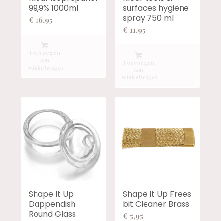
99,9% 1000ml
surfaces hygiëne
spray 750 ml
€
16,95
€
11,95
Toevoegen
aan
Toevoegen
winkelwagen
aan
winkelwagen
Shape It Up
Shape It Up Frees
Dappendish
bit Cleaner Brass
Round Glass
€
5,95