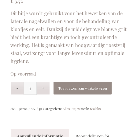
€
3,72
Dit bitje wordt gebruikt voor het bewerken van de
laterale nagelwallen en voor de behandeling van
kloofjes en eelt. Dankzij de middelgrove blauwe grit
biedt het een krachtige en toch gecontroleerde
werking. Het is gemaakt van hoogwaardig roestvrij
staal, wat zorgt voor lange levensduur en optimale
hygiëne.
Op voorraad
Toevoegen aan winkelwagen
SKU:
4820241064649
Categorieën:
Alles
,
Bitjes
Merk:
Staleks
Aanvullende informatie
Beoordelingen (0)