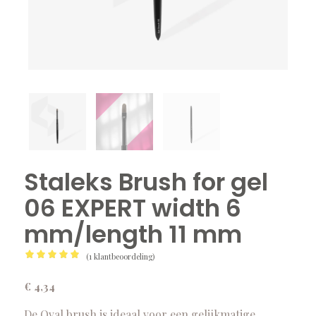
Staleks Brush for gel
06 EXPERT width 6
mm/length 11 mm
(
1
klantbeoordeling)
Gewaardeerd
5.00
€
4,34
op 5
gebaseerd
De Oval brush is ideaal voor een gelijkmatige