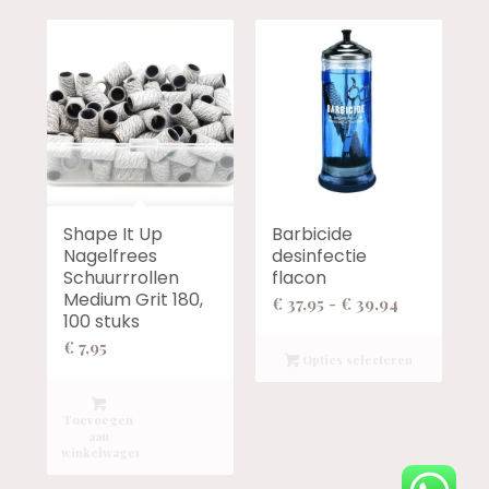
Shape It Up
Barbicide
Nagelfrees
desinfectie
Schuurrrollen
flacon
Medium Grit 180,
Prijsklasse:
€
37,95
-
€
39,94
100 stuks
€ 37,95
€
7,95
tot
Opties selecteren
€ 39,94
Toevoegen
aan
winkelwagen