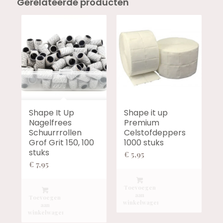
Gerelateerde producten
Shape It Up
Shape it up
Nagelfrees
Premium
Schuurrrollen
Celstofdeppers
Grof Grit 150, 100
1000 stuks
stuks
€
5,95
€
7,95
Toevoegen
aan
Toevoegen
winkelwagen
aan
winkelwagen