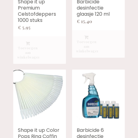
Shape it up
Barbicide
Premium
desinfectie
Celstofdeppers
glaasje 120 ml
1000 stuks
€
15,40
€
5,95
Toevoegen
aan
Toevoegen
winkelwagen
aan
winkelwagen
Barbicide 6
Shape it up Color
desinfectie
Pops Ring Coffin