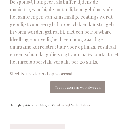
De sponsvijl fungeert als buffer tijdens de
manicure, waarbij de natuurlijke nagelplaat vóór
het aanbrengen van kunstmatige coatings wordt
gepolijst voor een glad oppervlak en kunstnagels
in vorm worden gebracht, met een betrouwbare
kleeflaag voor veiligheid, een hoogwaardige
duurzame korrelstructuur voor optimaal resultaat
en een schuimlaag die zorgt voor nauw contact met
het nageloppervlak, verpakt per 20 stuks.
Slechts 1 resterend op voorraad
Toevoegen aan winkelwagen
SKU:
4823126602714
Categorieën:
Alles
,
Vijl
Merk:
Staleks