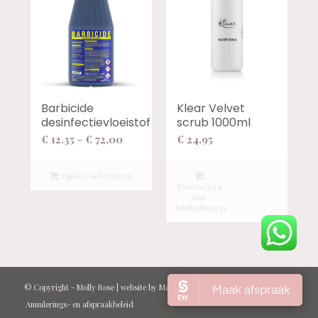
Barbicide
Klear Velvet
desinfectievloeistof
scrub 1000ml
Prijsklasse:
€
12,35
-
€
72,00
€
24,95
€ 12,35
tot
Opties selecteren
Toevoegen
€ 72,00
aan
winkelwagen
© Copyright -
Molly Rose
| website by
Marcel Kraan
Annulerings- en afspraakbeleid