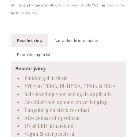
SKU:
3123714
Categorieën:
Alles
,
Build & boost - HEMA VRIJ
Tag:
Twenty Pro
Merk:
Twenty Pro
Beschrijving
Aanvullende informatie
Beoordelingen (0)
Beschrijving
Builder gel in flesje
Vrij van HEMA, Di-HEMA, HPMA & IBOA
Self-levelling voor een egale applicatie
Geschikt voor opbouw en verlenging
Langdurig en sterk resultaat
Afweekbaar of opvulbaar
UV & LED uithardend
Vegan & dierproefvrij