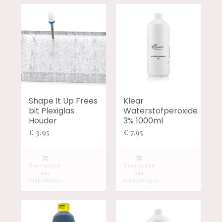
Shape It Up Frees
Klear
bit Plexiglas
Waterstofperoxide
Houder
3% 1000ml
€
3,95
€
7,95
Toevoegen
Toevoegen
aan
aan
winkelwagen
winkelwagen