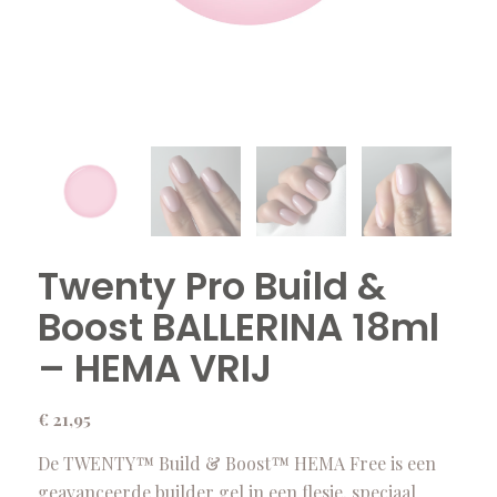
Twenty Pro Build &
Boost BALLERINA 18ml
– HEMA VRIJ
€
21,95
De TWENTY™ Build & Boost™ HEMA Free is een
geavanceerde builder gel in een flesje, speciaal