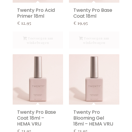
Twenty Pro Acid
Twenty Pro Base
Primer 18ml
Coat 18ml
€
12,95
€
19,95
Toevoegen aan
Toevoegen aan
winkelwagen
winkelwagen
Twenty Pro Base
Twenty Pro
Coat 18ml –
Blooming Gel
HEMA VRIJ
18ml – HEMA VRIJ
€
21,95
€
21,95