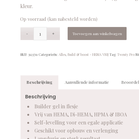
kleur.
Op voorraad (kan nabesteld worden)
Toevoegen aan winkelwagen
SKU:
3123711
Categorieën:
Alles
,
Build & boost - HEMA VRIJ
Tag:
Twenty Pro
M
Beschrijving
Aanvullende informatie
Beoordel
Beschrijving
Builder gel in flesje
Vrij van HEMA, Di-HEMA, HPMA & IBOA
Self-levelling voor een egale applicatie
Geschikt voor opbouw en verlenging
Langdurig en sterk resultaat