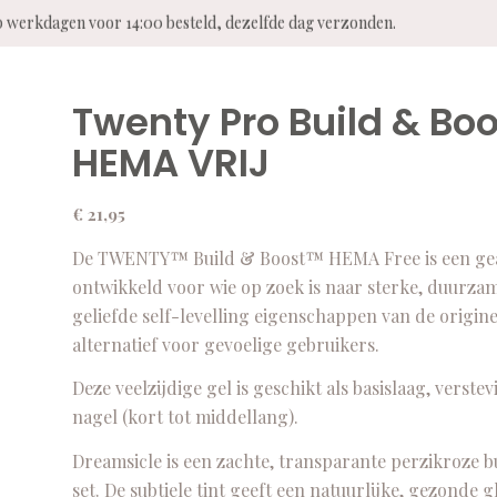
dagen voor 14:00 besteld, dezelfde dag verzonden.
Twenty Pro Build & Bo
HEMA VRIJ
€
21,95
De TWENTY™ Build & Boost™ HEMA Free is een geavan
ontwikkeld voor wie op zoek is naar sterke, duurz
geliefde self-levelling eigenschappen van de origin
alternatief voor gevoelige gebruikers.
Deze veelzijdige gel is geschikt als basislaag, vers
nagel (kort tot middellang).
Dreamsicle is een zachte, transparante perzikroze b
set. De subtiele tint geeft een natuurlijke, gezonde