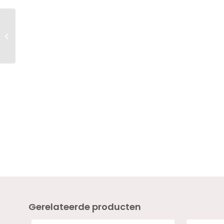
Twenty Pro Build &
Boost TUTU 18ml –
HEMA VRIJ
Gerelateerde producten