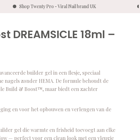
Shop Twenty Pro - Viral Nail brand UK
Gra
ost DREAMSICLE 18ml –
ceerde builder gel in een flesje, speciaal
ame nagels zonder HEMA. De formule behoudt de
ele Build & Boost™, maar biedt een zachter
teviging en voor het opbouwen en verlengen van de
uilder gel die warmte en frisheid toevoegt aan elke
 glow — perfect voor een clean look met een vleugje