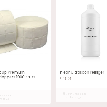
it up Premium
Klear Ultrasoon reiniger
deppers 1000 stuks
€
15,95
Toevoegen aan
egen aan
winkelwagen
lwagen