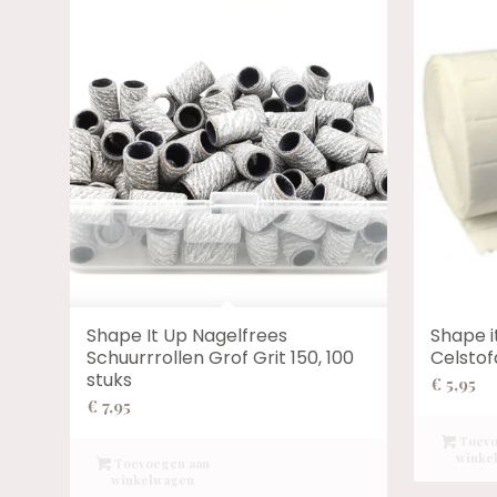
Shape It Up Nagelfrees
Shape 
Schuurrrollen Grof Grit 150, 100
Celstof
stuks
€
5,95
€
7,95
Toevo
winke
Toevoegen aan
winkelwagen