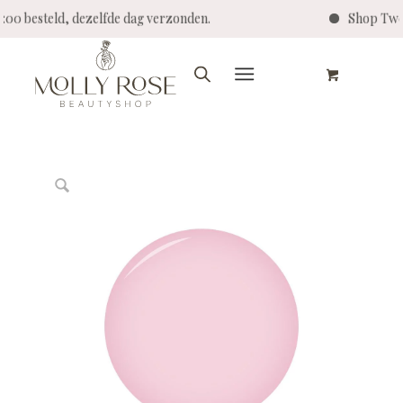
14:00 besteld, dezelfde dag verzonden.
Shop Twe