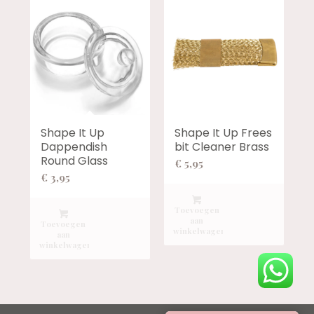
Shape It Up
Shape It Up Frees
Dappendish
bit Cleaner Brass
Round Glass
€
5,95
€
3,95
Toevoegen
aan
Toevoegen
winkelwagen
aan
winkelwagen