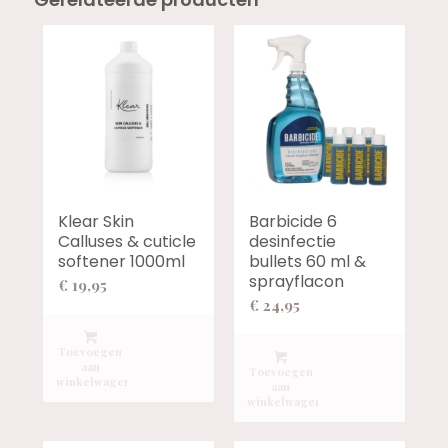
Klear Skin
Barbicide 6
Calluses & cuticle
desinfectie
softener 1000ml
bullets 60 ml &
sprayflacon
€
19,95
€
24,95
Toevoegen
aan
Toevoegen
winkelwagen
aan
winkelwagen