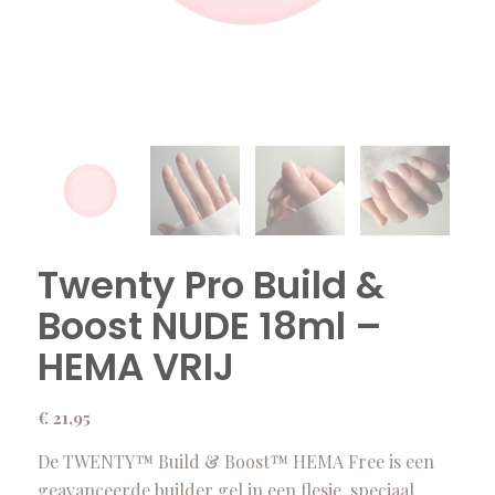
Twenty Pro Build &
Boost NUDE 18ml –
HEMA VRIJ
€
21,95
De TWENTY™ Build & Boost™ HEMA Free is een
geavanceerde builder gel in een flesje, speciaal