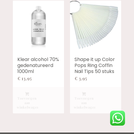
Klear alcohol 70%
Shape it up Color
gedenatureerd
Pops Ring Coffin
1000ml
Nail Tips 50 stuks
€
13,95
€
3,95
Toevoegen
Toevoegen
aan
aan
winkelwagen
winkelwagen