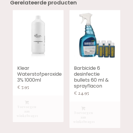
Gerelateerde producten
Klear
Barbicide 6
Waterstofperoxide
desinfectie
3% 1000ml
bullets 60 ml &
sprayflacon
€
7,95
€
24,95
Toevoegen
aan
Toevoegen
winkelwagen
aan
winkelwagen