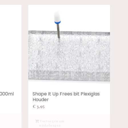
 1000ml
Shape It Up Frees bit Plexiglas
Houder
€
3,95
Toevoegen aan
winkelwagen