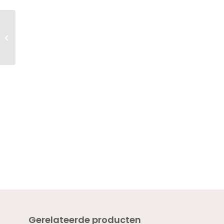
Twenty Pro Nail
Forms 150pcs
Gerelateerde producten