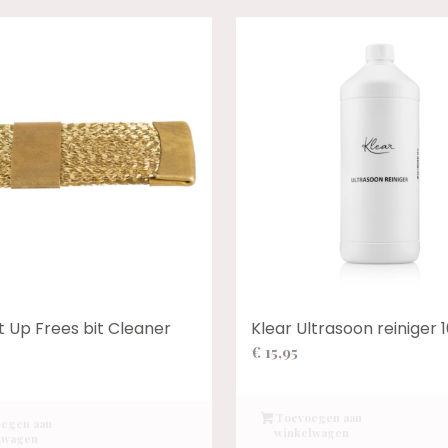
t Up Frees bit Cleaner
Klear Ultrasoon reiniger
€
15,95
Toevoegen aan
egen aan
winkelwagen
lwagen