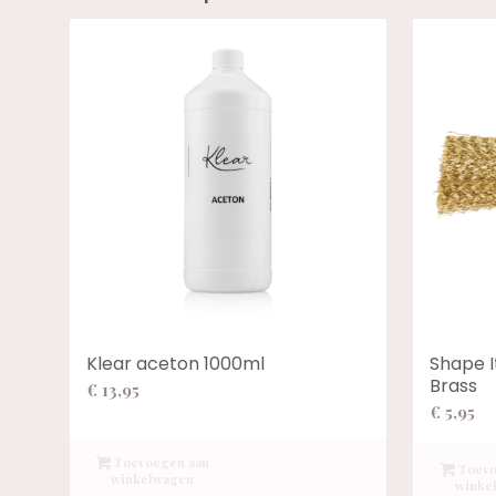
Klear aceton 1000ml
Shape I
Brass
€
13,95
€
5,95
Toevoegen aan
Toevo
winkelwagen
winke