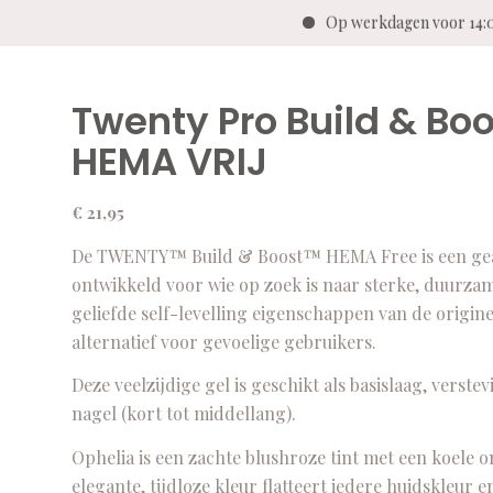
Op werkdagen voor 14:0
Twenty Pro Build & Bo
HEMA VRIJ
€
21,95
De TWENTY™ Build & Boost™ HEMA Free is een geavan
ontwikkeld voor wie op zoek is naar sterke, duurz
geliefde self-levelling eigenschappen van de origin
alternatief voor gevoelige gebruikers.
Deze veelzijdige gel is geschikt als basislaag, vers
nagel (kort tot middellang).
Ophelia is een zachte blushroze tint met een koele o
elegante, tijdloze kleur flatteert iedere huidskleur e