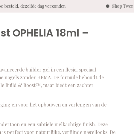
0 besteld, dezelfde dag verzonden.
Shop Twenty 
ost OPHELIA 18ml –
ceerde builder gel in een flesje, speciaal
ame nagels zonder HEMA. De formule behoudt de
ele Build & Boost™, maar biedt een zachter
teviging en voor het opbouwen en verlengen van de
ndertoon en een subtiele melkachtige finish. Deze
n is perfect voor natuurlijke, verfijnde nagellooks. De