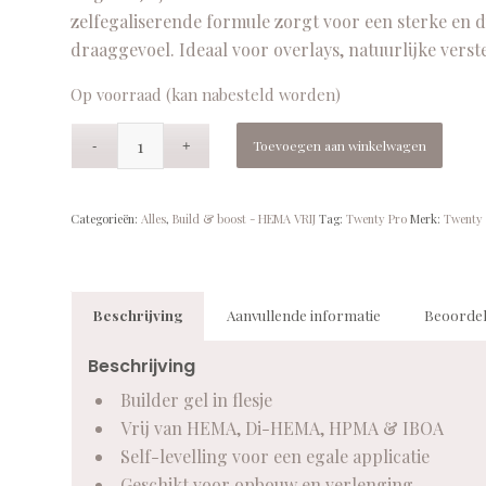
zelfegaliserende formule zorgt voor een sterke en
draaggevoel. Ideaal voor overlays, natuurlijke verstev
Op voorraad (kan nabesteld worden)
Toevoegen aan winkelwagen
Categorieën:
Alles
,
Build & boost - HEMA VRIJ
Tag:
Twenty Pro
Merk:
Twenty 
Beschrijving
Aanvullende informatie
Beoordel
Beschrijving
Builder gel in flesje
Vrij van HEMA, Di-HEMA, HPMA & IBOA
Self-levelling voor een egale applicatie
Geschikt voor opbouw en verlenging