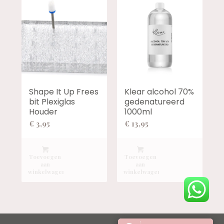
Shape It Up Frees
Klear alcohol 70%
bit Plexiglas
gedenatureerd
Houder
1000ml
€
3,95
€
13,95
Toevoegen
Toevoegen
aan
aan
winkelwagen
winkelwagen