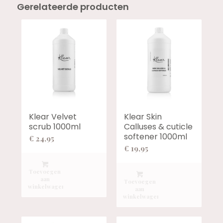
Gerelateerde producten
Klear Velvet
Klear Skin
scrub 1000ml
Calluses & cuticle
softener 1000ml
€
24,95
€
19,95
Toevoegen
aan
Toevoegen
winkelwagen
aan
winkelwagen