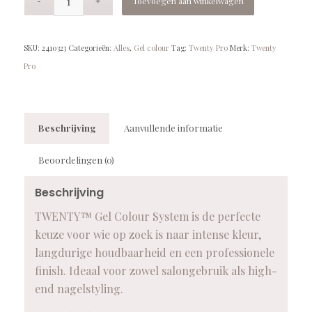
Toevoegen aan winkelwagen
SKU:
2410323
Categorieën:
Alles
,
Gel colour
Tag:
Twenty Pro
Merk:
Twenty
Pro
Beschrijving
Aanvullende informatie
Beoordelingen (0)
Beschrijving
TWENTY™ Gel Colour System is de perfecte
keuze voor wie op zoek is naar intense kleur,
langdurige houdbaarheid en een professionele
finish. Ideaal voor zowel salongebruik als high-
end nagelstyling.