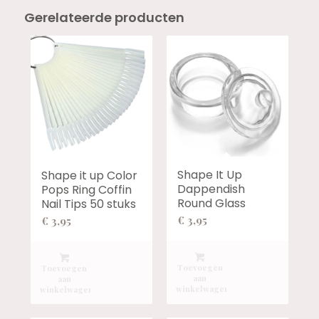
Gerelateerde producten
Shape It Up
Shape it up Color
Dappendish
Pops Ring Coffin
Round Glass
Nail Tips 50 stuks
€
3,95
€
3,95
Toevoegen
Toevoegen
aan
aan
winkelwagen
winkelwagen