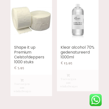
Shape it up
Klear alcohol 70%
Premium
gedenatureerd
Celstofdeppers
1000ml
1000 stuks
€
13,95
€
5,95
Toevoegen
aan
Toevoegen
winkelwagen
aan
winkelwagen