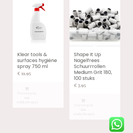
Klear tools &
Shape It Up
surfaces hygiëne
Nagelfrees
spray 750 ml
Schuurrrollen
Medium Grit 180,
€
11,95
100 stuks
€
7,95
Toevoegen
aan
winkelwagen
Toevoegen
aan
winkelwagen