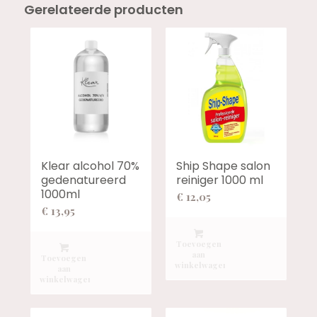
Gerelateerde producten
Klear alcohol 70%
Ship Shape salon
gedenatureerd
reiniger 1000 ml
1000ml
€
12,05
€
13,95
Toevoegen
aan
Toevoegen
winkelwagen
aan
winkelwagen