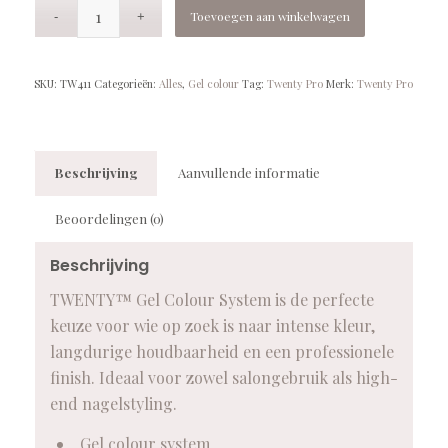
Toevoegen aan winkelwagen
SKU:
TW411
Categorieën:
Alles
,
Gel colour
Tag:
Twenty Pro
Merk:
Twenty Pro
Beschrijving
Aanvullende informatie
Beoordelingen (0)
Beschrijving
TWENTY™ Gel Colour System is de perfecte
keuze voor wie op zoek is naar intense kleur,
langdurige houdbaarheid en een professionele
finish. Ideaal voor zowel salongebruik als high-
end nagelstyling.
Gel colour system