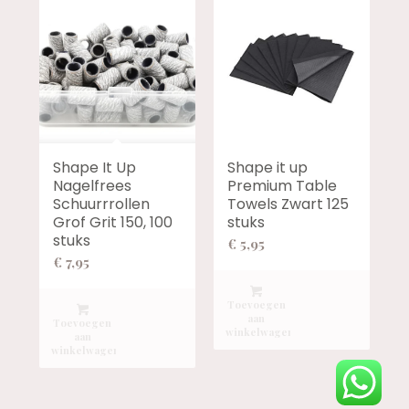
Shape It Up
Shape it up
Nagelfrees
Premium Table
Schuurrrollen
Towels Zwart 125
Grof Grit 150, 100
stuks
stuks
€
5,95
€
7,95
Toevoegen
aan
Toevoegen
winkelwagen
aan
winkelwagen