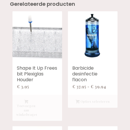
Gerelateerde producten
Shape It Up Frees
Barbicide
bit Plexiglas
desinfectie
Houder
flacon
Prijsklasse:
€
3,95
€
37,95
-
€
39,94
€ 37,95
tot
Opties selecteren
Toevoegen
€ 39,94
aan
winkelwagen