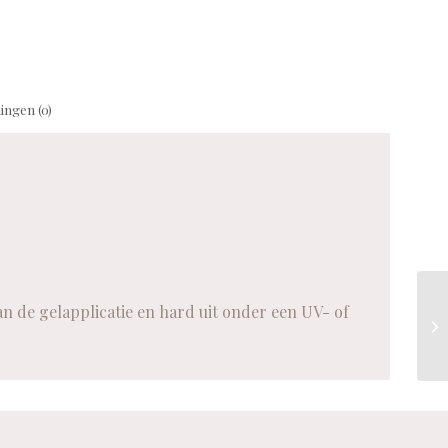
ingen (0)
an de gelapplicatie en hard uit onder een UV- of