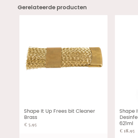
Gerelateerde producten
Shape It Up Frees bit Cleaner
Shape I
Brass
Desinf
621ml
€
5,95
€
18,95