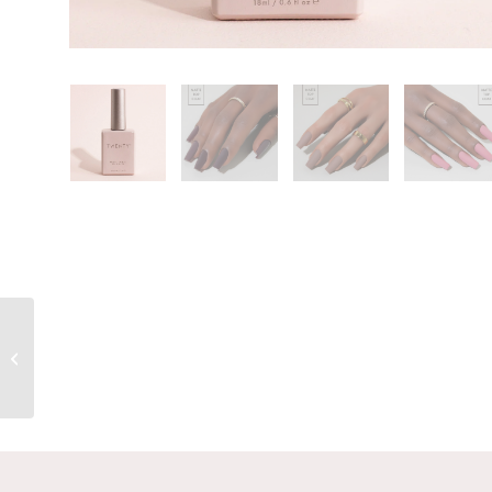
Twenty Pro Hyper
Shine Top Coat 18ml –
HEMA VRIJ