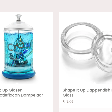
t Up Glazen
Shape It Up Dappendish
ectieflacon Dompelaar
Glass
€
3,95