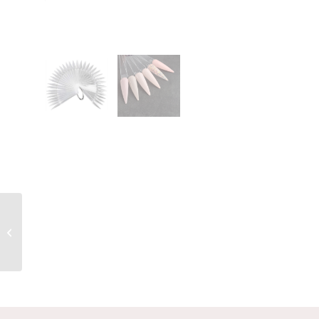
Shape it up Premium
Table Towels Zwart 125
stuks