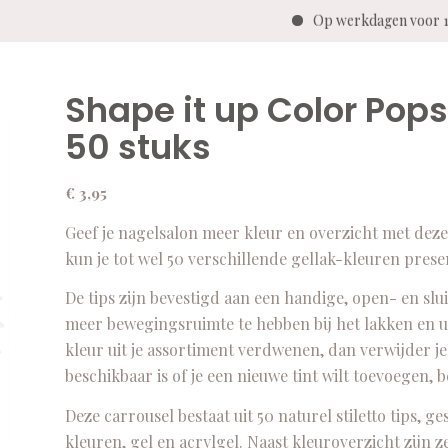
Op werkdagen voor 1
Shape it up Color Pops 
50 stuks
€
3,95
Geef je nagelsalon meer kleur en overzicht met deze 
kun je tot wel 50 verschillende gellak-kleuren presen
De tips zijn bevestigd aan een handige, open- en sl
meer bewegingsruimte te hebben bij het lakken en u
kleur uit je assortiment verdwenen, dan verwijder j
beschikbaar is of je een nieuwe tint wilt toevoegen,
Deze carrousel bestaat uit 50 naturel stiletto tips, ge
kleuren, gel en acrylgel. Naast kleuroverzicht zijn z