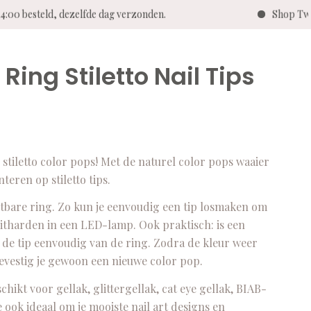
4:00 besteld, dezelfde dag verzonden.
Shop Twen
Ring Stiletto Nail Tips
stiletto color pops! Met de naturel color pops waaier
teren op stiletto tips.
uitbare ring. Zo kun je eenvoudig een tip losmaken om
itharden in een LED-lamp. Ook praktisch: is een
e de tip eenvoudig van de ring. Zodra de kleur weer
 bevestig je gewoon een nieuwe color pop.
schikt voor gellak, glittergellak, cat eye gellak, BIAB-
e ook ideaal om je mooiste nail art designs en