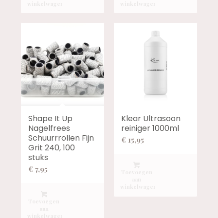
winkelwagen
winkelwagen
Shape It Up
Klear Ultrasoon
Nagelfrees
reiniger 1000ml
Schuurrrollen Fijn
€
15,95
Grit 240, 100
stuks
€
7,95
Toevoegen
aan
winkelwagen
Toevoegen
aan
winkelwagen