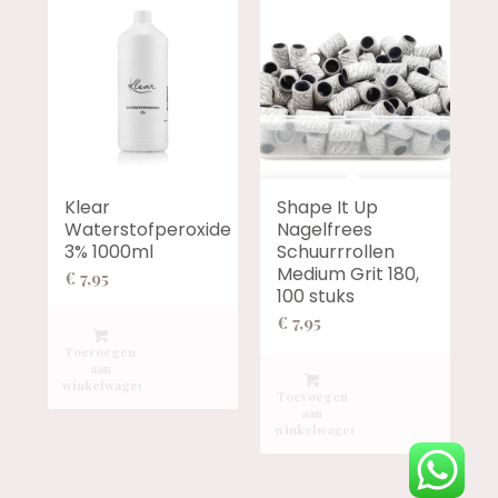
Klear
Shape It Up
Waterstofperoxide
Nagelfrees
3% 1000ml
Schuurrrollen
Medium Grit 180,
€
7,95
100 stuks
€
7,95
Toevoegen
aan
winkelwagen
Toevoegen
aan
winkelwagen