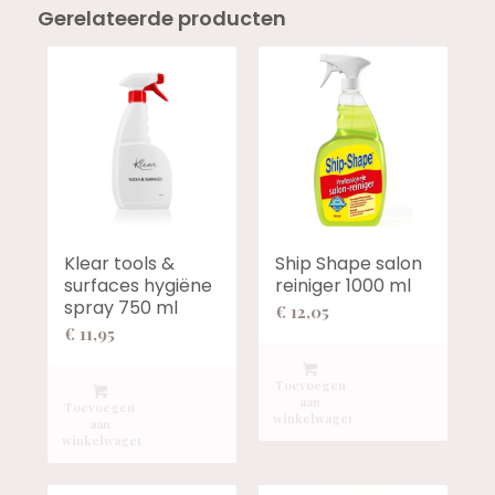
Gerelateerde producten
Klear tools &
Ship Shape salon
surfaces hygiëne
reiniger 1000 ml
spray 750 ml
€
12,05
€
11,95
Toevoegen
aan
Toevoegen
winkelwagen
aan
winkelwagen