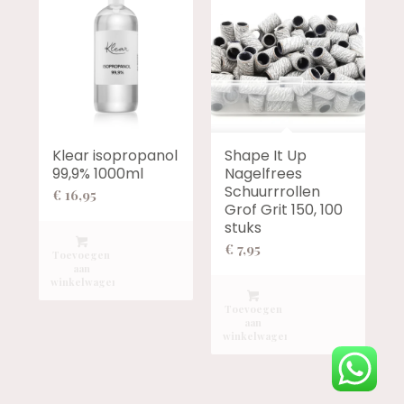
Klear isopropanol
Shape It Up
99,9% 1000ml
Nagelfrees
Schuurrrollen
€
16,95
Grof Grit 150, 100
stuks
€
7,95
Toevoegen
aan
winkelwagen
Toevoegen
aan
winkelwagen