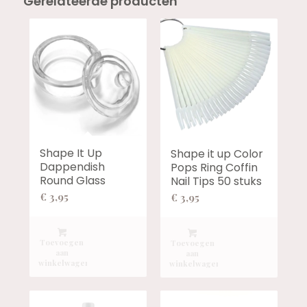
Gerelateerde producten
Shape It Up
Shape it up Color
Dappendish
Pops Ring Coffin
Round Glass
Nail Tips 50 stuks
€
3,95
€
3,95
Toevoegen
Toevoegen
aan
aan
winkelwagen
winkelwagen