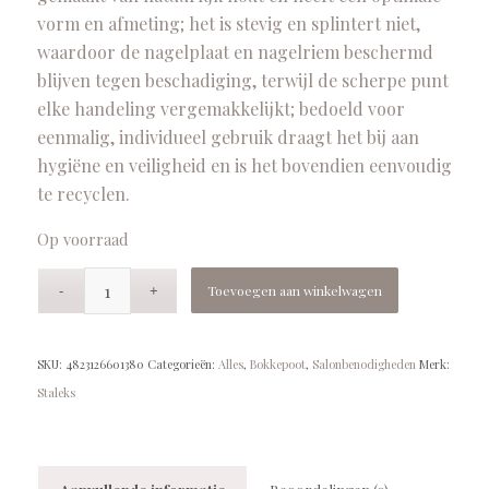
vorm en afmeting; het is stevig en splintert niet,
waardoor de nagelplaat en nagelriem beschermd
blijven tegen beschadiging, terwijl de scherpe punt
elke handeling vergemakkelijkt; bedoeld voor
eenmalig, individueel gebruik draagt het bij aan
hygiëne en veiligheid en is het bovendien eenvoudig
te recyclen.
Op voorraad
Toevoegen aan winkelwagen
SKU:
4823126601380
Categorieën:
Alles
,
Bokkepoot
,
Salonbenodigheden
Merk:
Staleks