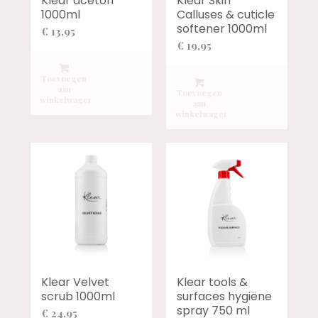
Klear aceton
Klear Skin
1000ml
Calluses & cuticle
softener 1000ml
€
13,95
€
19,95
Toevoegen
aan
Toevoegen
winkelwagen
aan
winkelwagen
Klear Velvet
Klear tools &
scrub 1000ml
surfaces hygiëne
spray 750 ml
€
24,95