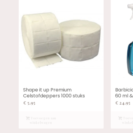
Shape it up Premium
Barbici
Celstofdeppers 1000 stuks
60 ml &
€
5,95
€
24,95
Toevoegen aan
Toevo
winkelwagen
winke