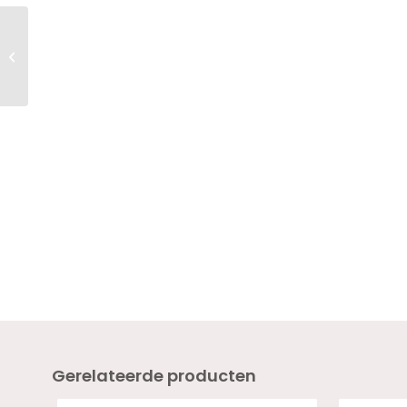
Twenty Pro Build &
Boost BARE 18ml –
HEMA VRIJ
Gerelateerde producten