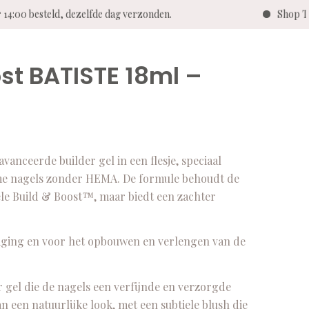
4:00 besteld, dezelfde dag verzonden.
Shop Twen
st BATISTE 18ml –
ceerde builder gel in een flesje, speciaal
ame nagels zonder HEMA. De formule behoudt de
ele Build & Boost™, maar biedt een zachter
teviging en voor het opbouwen en verlengen van de
r gel die de nagels een verfijnde en verzorgde
n een natuurlijke look, met een subtiele blush die