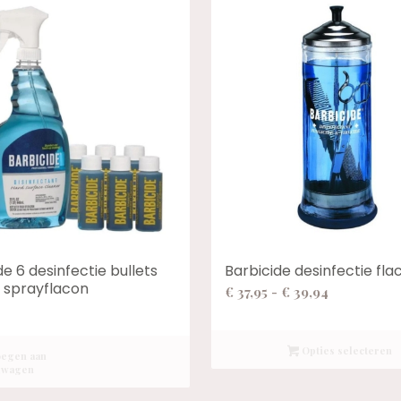
de 6 desinfectie bullets
Barbicide desinfectie fla
 sprayflacon
Prijsklasse
€
37,95
-
€
39,94
€ 37,95
tot
Opties selecteren
€ 39,94
egen aan
lwagen