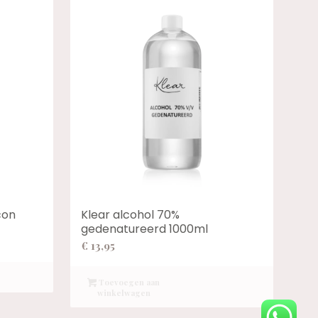
con
Klear alcohol 70%
gedenatureerd 1000ml
:
€
13,95
Toevoegen aan
winkelwagen