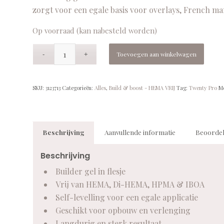
zorgt voor een egale basis voor overlays, French man
Op voorraad (kan nabesteld worden)
Toevoegen aan winkelwagen
SKU:
3123713
Categorieën:
Alles
,
Build & boost - HEMA VRIJ
Tag:
Twenty Pro
M
Beschrijving
Aanvullende informatie
Beoordel
Beschrijving
Builder gel in flesje
Vrij van HEMA, Di-HEMA, HPMA & IBOA
Self-levelling voor een egale applicatie
Geschikt voor opbouw en verlenging
Langdurig en sterk resultaat