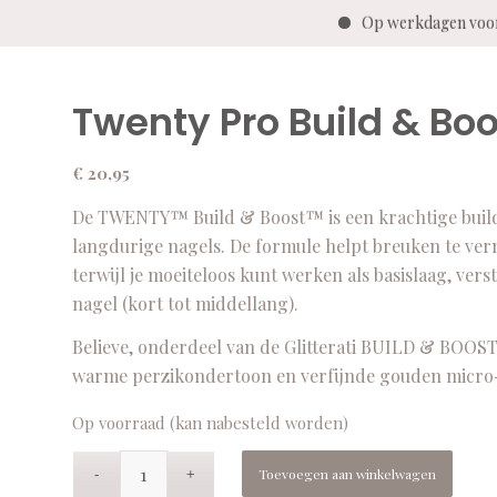
Op werkdagen voor 
Twenty Pro Build & Boo
€
20,95
De TWENTY™ Build & Boost™ is een krachtige builder
langdurige nagels. De formule helpt breuken te ver
terwijl je moeiteloos kunt werken als basislaag, ve
nagel (kort tot middellang).
Believe, onderdeel van de Glitterati BUILD & BOOST™
warme perzikondertoon en verfijnde gouden micro-gl
Op voorraad (kan nabesteld worden)
Toevoegen aan winkelwagen