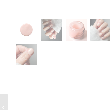
Twenty Pro Build &
Boost BATISTE 18ml –