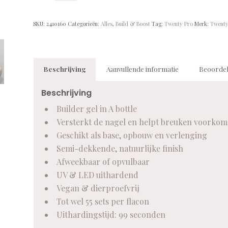
SKU:
2410160
Categorieën:
Alles
,
Build & Boost
Tag:
Twenty Pro
Merk:
Twenty
Beschrijving
Aanvullende informatie
Beoordel
Beschrijving
Builder gel in A bottle
Versterkt de nagel en helpt breuken voorko
Geschikt als base, opbouw en verlenging
Semi-dekkende, natuurlijke finish
Afweekbaar of opvulbaar
UV & LED uithardend
Vegan & dierproefvrij
Tot wel 55 sets per flacon
Uithardingstijd: 99 seconden