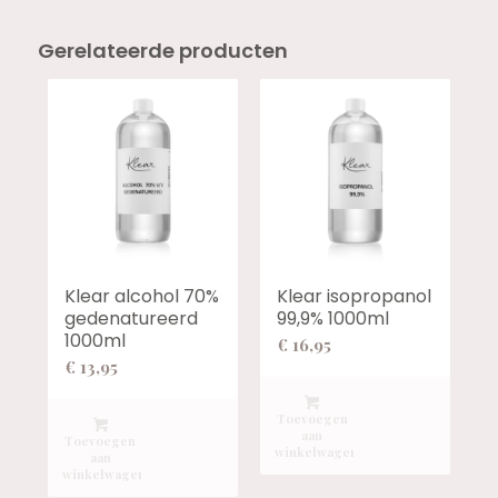
Gerelateerde producten
Klear alcohol 70%
Klear isopropanol
gedenatureerd
99,9% 1000ml
1000ml
€
16,95
€
13,95
Toevoegen
aan
Toevoegen
winkelwagen
aan
winkelwagen