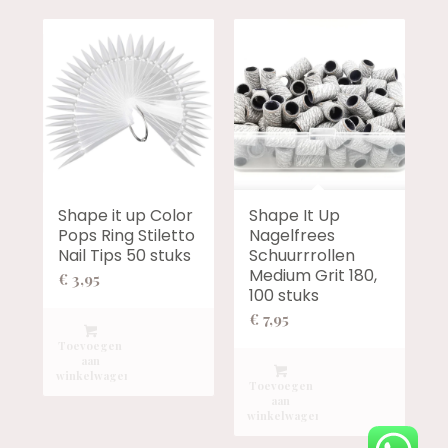
Shape it up Color
Shape It Up
Pops Ring Stiletto
Nagelfrees
Nail Tips 50 stuks
Schuurrrollen
Medium Grit 180,
€
3,95
100 stuks
€
7,95
Toevoegen
aan
winkelwagen
Toevoegen
aan
winkelwagen