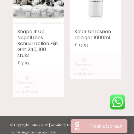
Shape It Up
Klear Ultrasoon
Nagelfrees
reiniger 1000ml
Schuurrrollen Fijn
€
15,95
Grit 240, 100
stuks
€
7,95
Toevoegen
aan
winkelwagen
Toevoegen
aan
winkelwagen
© Copyright -
Molly Rose
| website by
Marcel Kraan
Annulerings- en afspraakbeleid