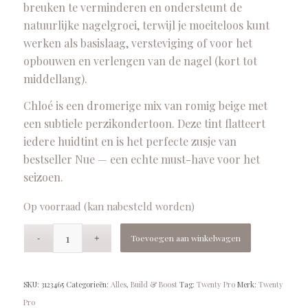
breuken te verminderen en ondersteunt de
natuurlijke nagelgroei, terwijl je moeiteloos kunt
werken als basislaag, versteviging of voor het
opbouwen en verlengen van de nagel (kort tot
middellang).
Chloé is een dromerige mix van romig beige met
een subtiele perzikondertoon. Deze tint flatteert
iedere huidtint en is het perfecte zusje van
bestseller Nue — een echte must-have voor het
seizoen.
Op voorraad (kan nabesteld worden)
Toevoegen aan winkelwagen
SKU:
3123465
Categorieën:
Alles
,
Build & Boost
Tag:
Twenty Pro
Merk:
Twenty
Pro