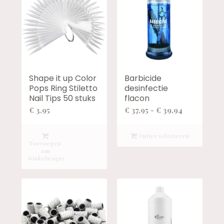
Shape it up Color
Barbicide
Pops Ring Stiletto
desinfectie
Nail Tips 50 stuks
flacon
Prijsklasse:
€
3,95
€
37,95
-
€
39,94
€ 37,95
tot
Opties selecteren
Toevoegen
€ 39,94
aan
winkelwagen