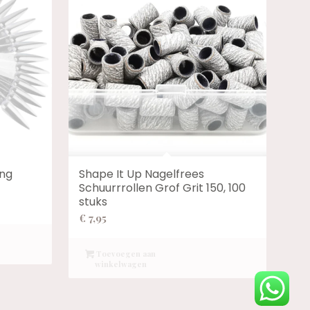
ing
Shape It Up Nagelfrees
Schuurrrollen Grof Grit 150, 100
stuks
€
7,95
Toevoegen aan
winkelwagen