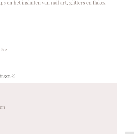
s en het insluiten van nail art, glitters en flakes.
 Pro
ingen (0)
men