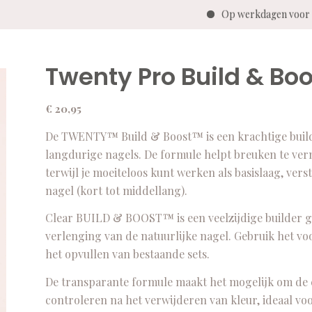
Op werkdagen voor 14
Twenty Pro Build & Bo
€
20,95
De TWENTY™ Build & Boost™ is een krachtige builder
langdurige nagels. De formule helpt breuken te ver
terwijl je moeiteloos kunt werken als basislaag, ve
nagel (kort tot middellang).
Clear BUILD & BOOST™ is een veelzijdige builder gel
verlenging van de natuurlijke nagel. Gebruik het vo
het opvullen van bestaande sets.
De transparante formule maakt het mogelijk om de c
controleren na het verwijderen van kleur, ideaal v