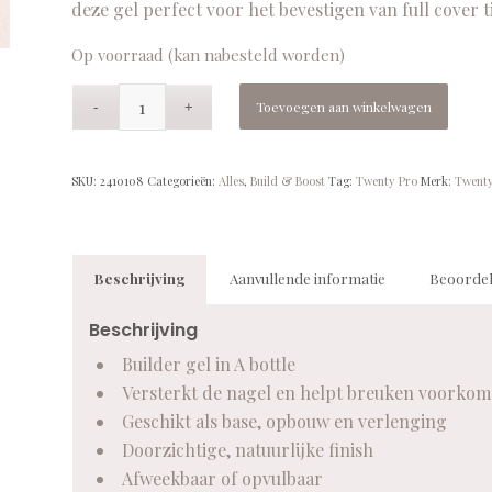
deze gel perfect voor het bevestigen van full cover tip
Op voorraad (kan nabesteld worden)
Toevoegen aan winkelwagen
SKU:
2410108
Categorieën:
Alles
,
Build & Boost
Tag:
Twenty Pro
Merk:
Twenty
Beschrijving
Aanvullende informatie
Beoordel
Beschrijving
Builder gel in A bottle
Versterkt de nagel en helpt breuken voorko
Geschikt als base, opbouw en verlenging
Doorzichtige, natuurlijke finish
Afweekbaar of opvulbaar