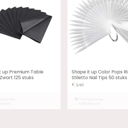
t up Premium Table
Shape it up Color Pops R
Zwart 125 stuks
Stiletto Nail Tips 50 stuks
€
3,95
egen aan
Toevoegen aan
lwagen
winkelwagen