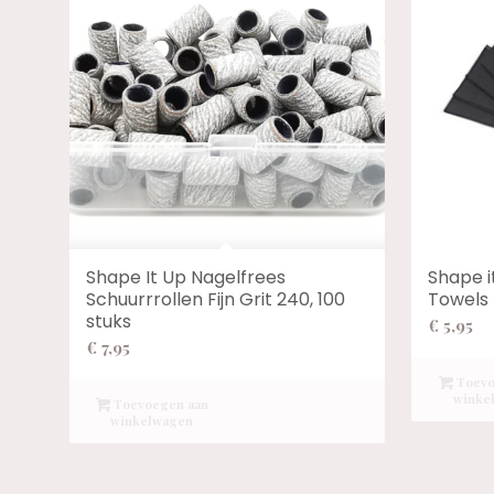
Shape It Up Nagelfrees
Shape i
Schuurrrollen Fijn Grit 240, 100
Towels 
stuks
€
5,95
€
7,95
Toevo
winke
Toevoegen aan
winkelwagen