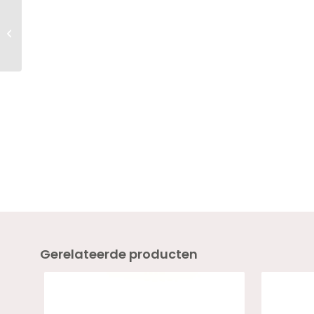
Twenty Pro Build &
Boost CHARISMA 18ml
Gerelateerde producten