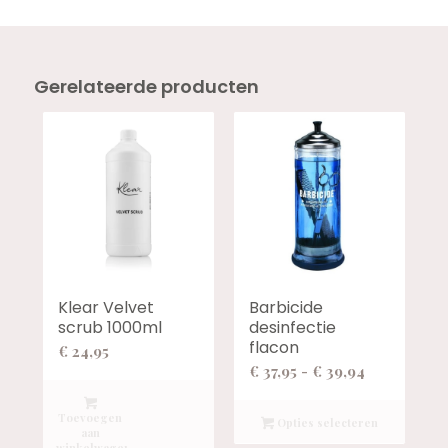
Gerelateerde producten
Klear Velvet
Barbicide
scrub 1000ml
desinfectie
flacon
€
24,95
Prijsklasse:
€
37,95
-
€
39,94
€ 37,95
tot
Toevoegen
Opties selecteren
aan
€ 39,94
winkelwagen