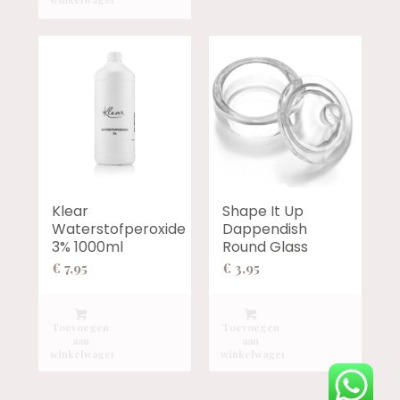
Klear
Shape It Up
Waterstofperoxide
Dappendish
3% 1000ml
Round Glass
€
7,95
€
3,95
Toevoegen
Toevoegen
aan
aan
winkelwagen
winkelwagen