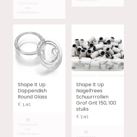
Toevoegen
aan
winkelwagen
Shape It Up
Shape It Up
Dappendish
Nagelfrees
Round Glass
Schuurrrollen
Grof Grit 150, 100
€
3,95
stuks
€
7,95
Toevoegen
aan
winkelwagen
Toevoegen