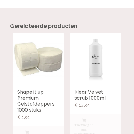
Gerelateerde producten
Shape it up
Klear Velvet
Premium
scrub 1000ml
Celstofdeppers
€
24,95
1000 stuks
€
5,95
Toevoegen
aan
winkelwagen