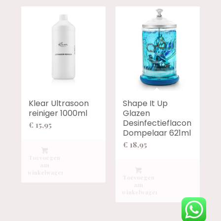
Klear Ultrasoon
Shape It Up
reiniger 1000ml
Glazen
Desinfectieflacon
€
15,95
Dompelaar 621ml
€
18,95
Toevoegen
aan
winkelwagen
Toevoegen
aan
winkelwagen