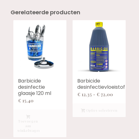
Gerelateerde producten
Barbicide
Barbicide
desinfectie
desinfectievloeistof
glaasje 120 ml
Prijsklasse:
€
12,35
-
€
72,00
€
15,40
€ 12,35
tot
Opties selecteren
€ 72,00
Toevoegen
aan
winkelwagen