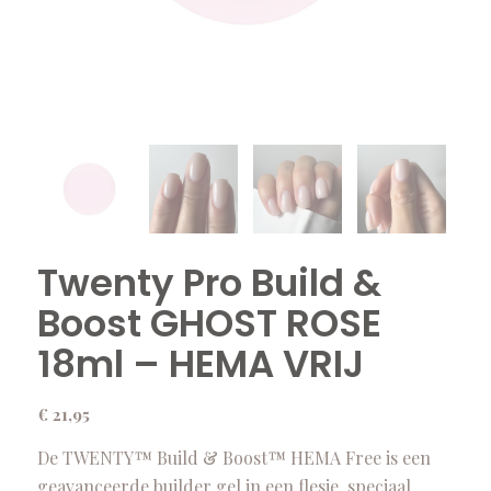
Twenty Pro Build &
Boost GHOST ROSE
18ml – HEMA VRIJ
€
21,95
De TWENTY™ Build & Boost™ HEMA Free is een
geavanceerde builder gel in een flesje, speciaal