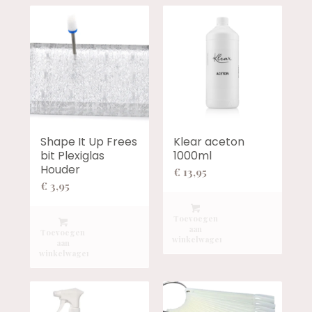
Shape It Up Frees
Klear aceton
bit Plexiglas
1000ml
Houder
€
13,95
€
3,95
Toevoegen
aan
Toevoegen
winkelwagen
aan
winkelwagen