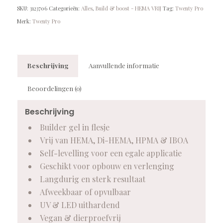
SKU:
3123706
Categorieën:
Alles
,
Build & boost - HEMA VRIJ
Tag:
Twenty Pro
Merk:
Twenty Pro
Beschrijving
Aanvullende informatie
Beoordelingen (0)
Beschrijving
Builder gel in flesje
Vrij van HEMA, Di-HEMA, HPMA & IBOA
Self-levelling voor een egale applicatie
Geschikt voor opbouw en verlenging
Langdurig en sterk resultaat
Afweekbaar of opvulbaar
UV & LED uithardend
Vegan & dierproefvrij