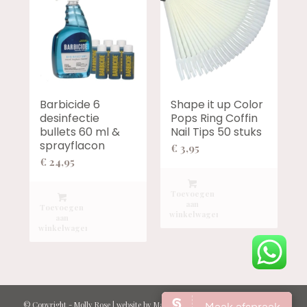
Barbicide 6
Shape it up Color
desinfectie
Pops Ring Coffin
bullets 60 ml &
Nail Tips 50 stuks
sprayflacon
€
3,95
€
24,95
Toevoegen
aan
Toevoegen
winkelwagen
aan
winkelwagen
© Copyright -
Molly Rose
| website by
Marcel Kraan