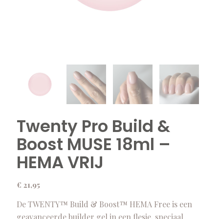
Twenty Pro Build &
Boost MUSE 18ml –
HEMA VRIJ
€
21,95
De TWENTY™ Build & Boost™ HEMA Free is een
geavanceerde builder gel in een flesje, speciaal