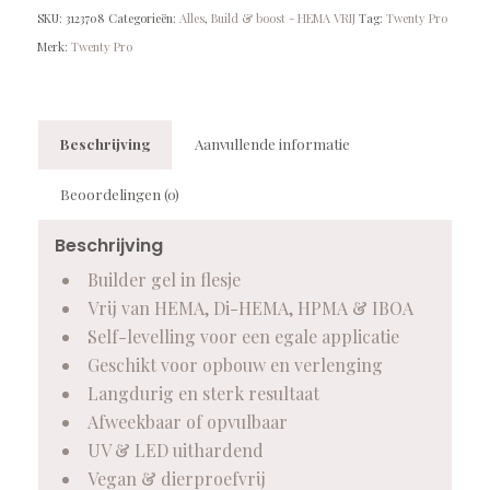
SKU:
3123708
Categorieën:
Alles
,
Build & boost - HEMA VRIJ
Tag:
Twenty Pro
Merk:
Twenty Pro
Beschrijving
Aanvullende informatie
Beoordelingen (0)
Beschrijving
Builder gel in flesje
Vrij van HEMA, Di-HEMA, HPMA & IBOA
Self-levelling voor een egale applicatie
Geschikt voor opbouw en verlenging
Langdurig en sterk resultaat
Afweekbaar of opvulbaar
UV & LED uithardend
Vegan & dierproefvrij