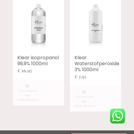
Klear isopropanol
Klear
99,9% 1000ml
Waterstofperoxide
3% 1000ml
€
16,95
€
7,95
Toevoegen
aan
Toevoegen
winkelwagen
aan
winkelwagen