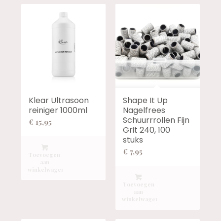
Klear Ultrasoon
Shape It Up
reiniger 1000ml
Nagelfrees
Schuurrrollen Fijn
€
15,95
Grit 240, 100
stuks
€
7,95
Toevoegen
aan
winkelwagen
Toevoegen
aan
winkelwagen