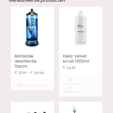
Gerelateerde producten
Barbicide
Klear Velvet
desinfectie
scrub 1000ml
flacon
€
24,95
Prijsklasse:
€
37,95
-
€
39,94
€ 37,95
tot
Toevoegen
Opties selecteren
aan
€ 39,94
winkelwagen