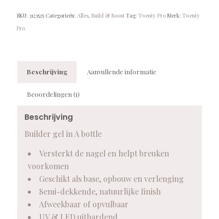
SKU:
3123525
Categorieën:
Alles
,
Build & Boost
Tag:
Twenty Pro
Merk:
Twenty
Pro
Beschrijving
Aanvullende informatie
Beoordelingen (1)
Beschrijving
Builder gel in A bottle
Versterkt de nagel en helpt breuken
voorkomen
Geschikt als base, opbouw en verlenging
Semi-dekkende, natuurlijke finish
Afweekbaar of opvulbaar
UV & LED uithardend