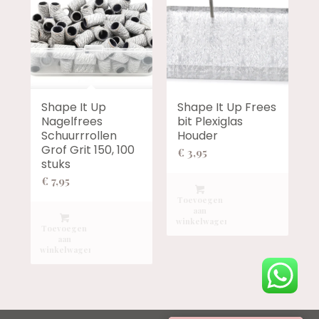
Shape It Up
Shape It Up Frees
Nagelfrees
bit Plexiglas
Schuurrrollen
Houder
Grof Grit 150, 100
€
3,95
stuks
€
7,95
Toevoegen
aan
winkelwagen
Toevoegen
aan
winkelwagen